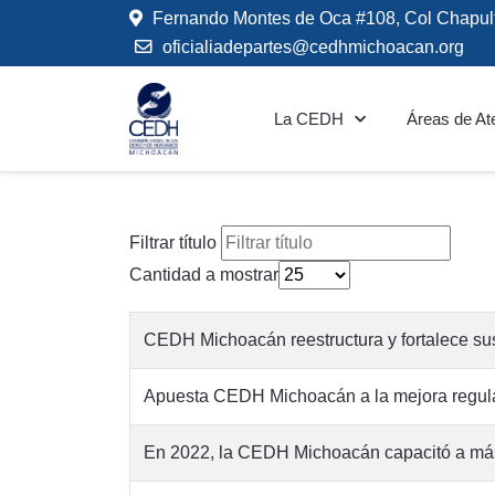
Fernando Montes de Oca #108, Col Chapul
oficialiadepartes@cedhmichoacan.org
La CEDH
Áreas de At
Filtrar título
Cantidad a mostrar
CEDH Michoacán reestructura y fortalece su
Apuesta CEDH Michoacán a la mejora regulato
En 2022, la CEDH Michoacán capacitó a más