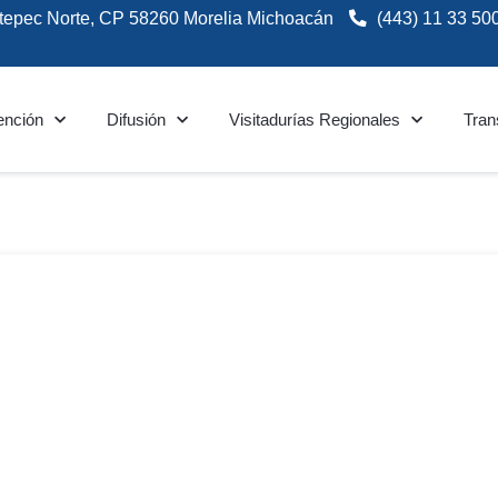
tepec Norte, CP 58260 Morelia Michoacán
(443) 11 33 50
ención
Difusión
Visitadurías Regionales
Tran