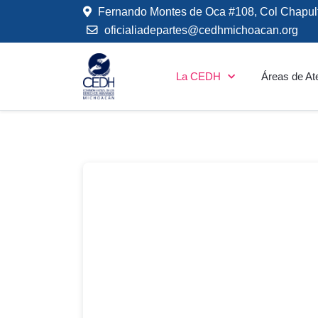
Fernando Montes de Oca #108, Col Chapul
oficialiadepartes@cedhmichoacan.org
La CEDH
Áreas de At