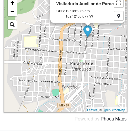
+
Visitaduría Auxiliar de Paracho
−
GPS:
19° 39' 2.395"N
102° 2' 50.077"W
Leaflet
| ©
OpenStreetMap
Powered by
Phoca
Maps