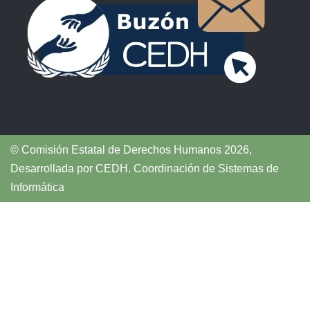
© Comisión Estatal de Derechos Humanos 2026,
Desarrollada por
CEDH
.
Coordinación de Sistemas de
Informática