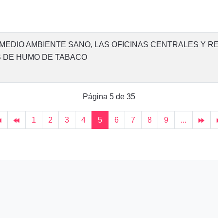
MEDIO AMBIENTE SANO, LAS OFICINAS CENTRALES Y RE
ES DE HUMO DE TABACO
Página 5 de 35
1
2
3
4
5
6
7
8
9
...