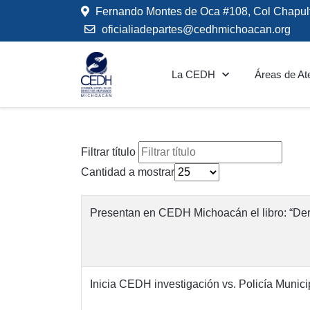
Fernando Montes de Oca #108, Col Chapul
oficialiadepartes@cedhmichoacan.org
La CEDH
Áreas de At
Filtrar título
Cantidad a mostrar
Presentan en CEDH Michoacán el libro: “Derec
Inicia CEDH investigación vs. Policía Munici