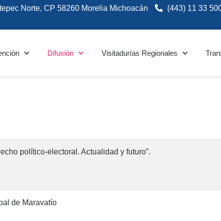
tepec Norte, CP 58260 Morelia Michoacán
(443) 11 33 50
ención
Difusión
Visitadurías Regionales
Tran
ho político-electoral. Actualidad y futuro”.
pal de Maravatío