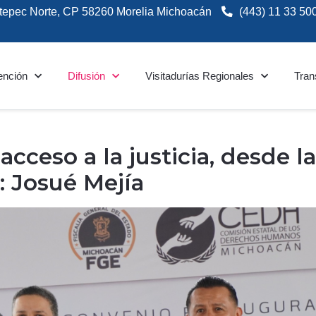
tepec Norte, CP 58260 Morelia Michoacán
(443) 11 33 50
ención
Difusión
Visitadurías Regionales
Tran
acceso a la justicia, desde l
 Josué Mejía