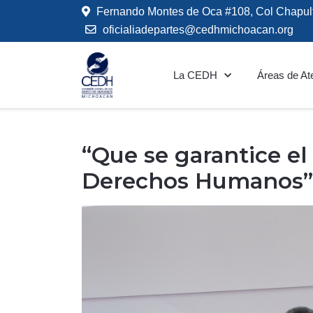
Fernando Montes de Oca #108, Col Chapul
oficialiadepartes@cedhmichoacan.org
La CEDH
Áreas de At
“Que se garantice el 
Derechos Humanos”: