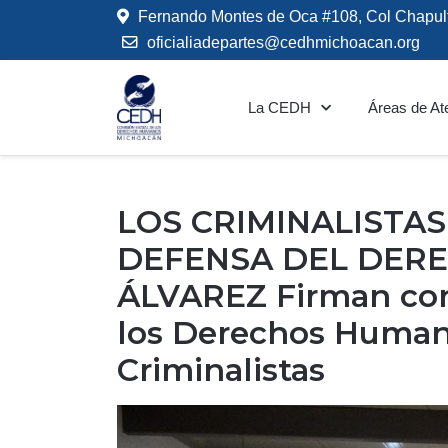
Fernando Montes de Oca #108, Col Chapul
oficialiadepartes@cedhmichoacan.org
La CEDH
Áreas de At
LOS CRIMINALISTA
DEFENSA DEL DERE
ÁLVAREZ Firman conv
los Derechos Humano
Criminalistas