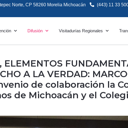
tepec Norte, CP 58260 Morelia Michoacán
(443) 11 33 50
ención
Difusión
Visitadurías Regionales
Tran
S, ELEMENTOS FUNDAMENT
CHO A LA VERDAD: MARCO
enio de colaboración la Co
s de Michoacán y el Colegi