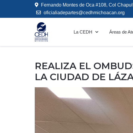
Fernando Montes de Oca #108, Col Chapul
oficialiadepartes@cedhmichoacan.org
La CEDH
Áreas de At
REALIZA EL OMBUD
LA CIUDAD DE LÁZ