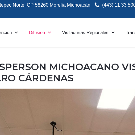
tepec Norte, CP 58260 Morelia Michoacán
(443) 11 33 50
ención
Difusión
Visitadurías Regionales
Tran
SPERSON MICHOACANO VIS
ARO CÁRDENAS