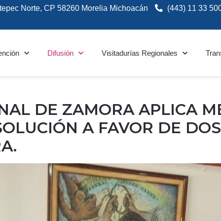
tepec Norte, CP 58260 Morelia Michoacán
(443) 11 33 50
ención
Difusión
Visitadurías Regionales
Tran
ONAL DE ZAMORA APLICA 
SOLUCIÓN A FAVOR DE DOS
A.