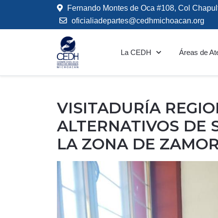
Fernando Montes de Oca #108, Col Chapul
oficialiadepartes@cedhmichoacan.org
La CEDH
Áreas de At
VISITADURÍA REGI
ALTERNATIVOS DE 
LA ZONA DE ZAMOR