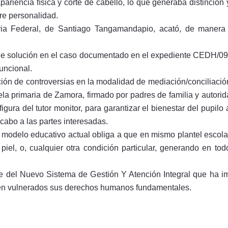
apariencia física y corte de cabello, lo que generaba distinció
bre personalidad.
ia Federal, de Santiago Tangamandapio, acató, de manera v
 de solución en el caso documentado en el expediente CEDH/091
uncional.
ción de controversias en la modalidad de mediación/conciliación
la primaria de Zamora, firmado por padres de familia y autorida
figura del tutor monitor, para garantizar el bienestar del pupil
scabo a las partes interesadas.
 modelo educativo actual obliga a que en mismo plantel escolar
piel, o, cualquier otra condición particular, generando en tod
e del Nuevo Sistema de Gestión Y Atención Integral que ha 
en vulnerados sus derechos humanos fundamentales.