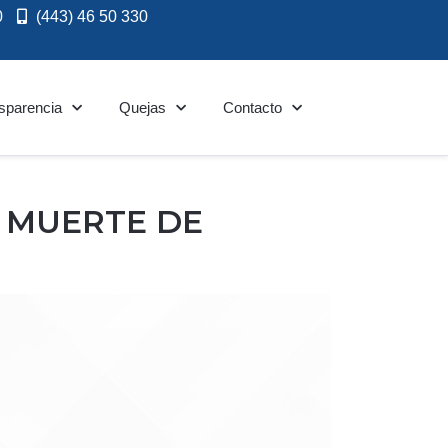
0
(443) 46 50 330
sparencia
Quejas
Contacto
R MUERTE DE