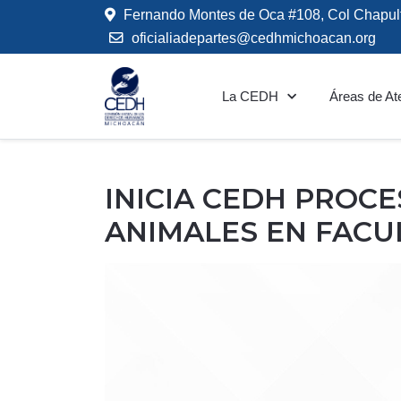
Fernando Montes de Oca #108, Col Chapul
oficialiadepartes@cedhmichoacan.org
La CEDH
Áreas de At
INICIA CEDH PROC
ANIMALES EN FACU