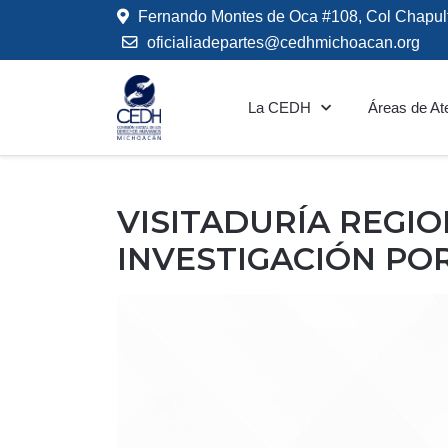
Fernando Montes de Oca #108, Col Chapul
oficialiadepartes@cedhmichoacan.org
La CEDH
Áreas de At
VISITADURÍA REGI
INVESTIGACIÓN PO