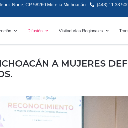
tepec Norte, CP 58260 Morelia Michoacán
(443) 11 33 50
ención
Difusión
Visitadurías Regionales
Tran
ICHOACÁN A MUJERES DE
S.