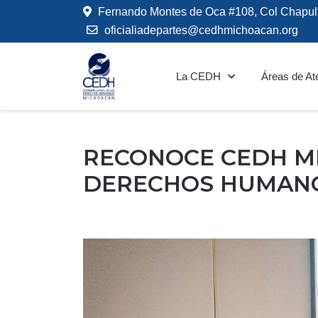
Fernando Montes de Oca #108, Col Chapul
oficialiadepartes@cedhmichoacan.org
La CEDH
Áreas de At
RECONOCE CEDH M
DERECHOS HUMANO