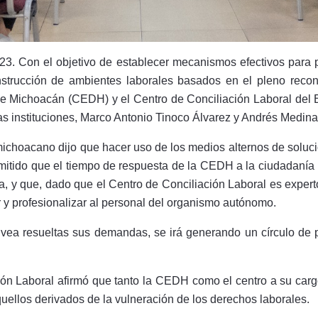
3. Con el objetivo de establecer mecanismos efectivos para 
nstrucción de ambientes laborales basados en el pleno recon
 Michoacán (CEDH) y el Centro de Conciliación Laboral del 
bas instituciones, Marco Antonio Tinoco Álvarez y Andrés Medi
ichoacano dijo que hacer uso de los medios alternos de soluci
rmitido que el tiempo de respuesta de la CEDH a la ciudadanía
ja, y que, dado que el Centro de Conciliación Laboral es experto
ar y profesionalizar al personal del organismo autónomo.
ea resueltas sus demandas, se irá generando un círculo de pa
iación Laboral afirmó que tanto la CEDH como el centro a su ca
ellos derivados de la vulneración de los derechos laborales.