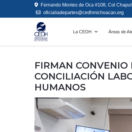
Fernando Montes de Oca #108, Col Chapul
oficialiadepartes@cedhmichoacan.org
La CEDH
Áreas de At
FIRMAN CONVENIO 
CONCILIACIÓN LAB
HUMANOS