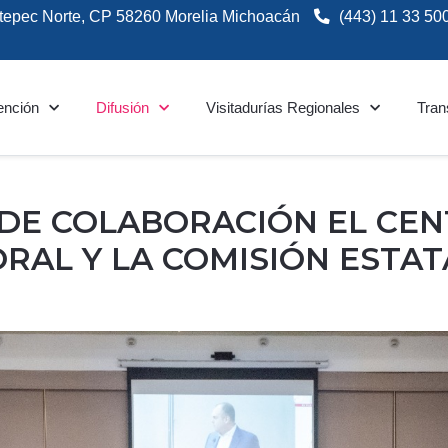
tepec Norte, CP 58260 Morelia Michoacán
(443) 11 33 50
ención
Difusión
Visitadurías Regionales
Tran
DE COLABORACIÓN EL CEN
ORAL Y LA COMISIÓN ESTA