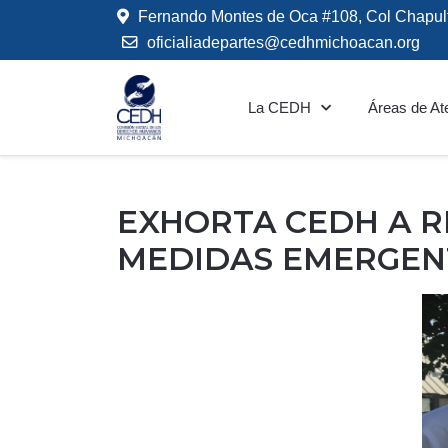
Fernando Montes de Oca #108, Col Chapul
oficialiadepartes@cedhmichoacan.org
La CEDH
Áreas de At
EXHORTA CEDH A 
MEDIDAS EMERGENT