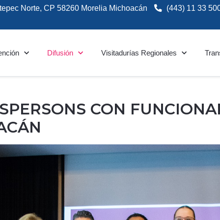
tepec Norte, CP 58260 Morelia Michoacán
(443) 11 33 50
ención
Difusión
Visitadurías Regionales
Tran
PERSONS CON FUNCIONAR
OACÁN