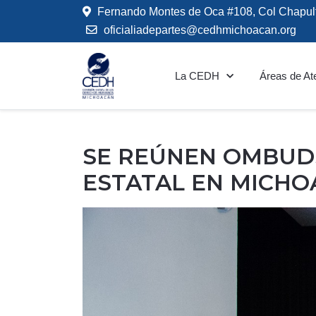
Fernando Montes de Oca #108, Col Chapul
oficialiadepartes@cedhmichoacan.org
La CEDH
Áreas de At
SE REÚNEN OMBUDS
ESTATAL EN MICH