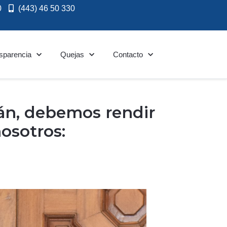
0
(443) 46 50 330
sparencia
Quejas
Contacto
n, debemos rendir
osotros: