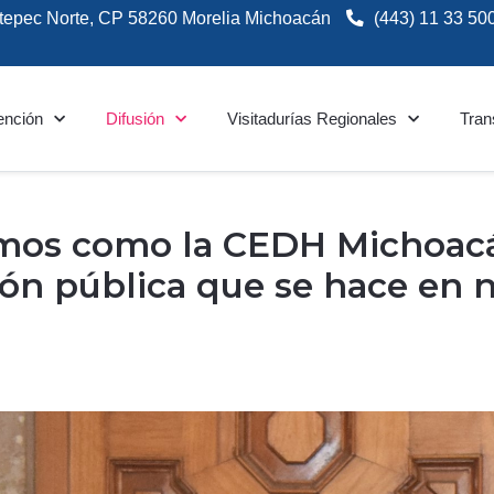
tepec Norte, CP 58260 Morelia Michoacán
(443) 11 33 50
ención
Difusión
Visitadurías Regionales
Tran
mos como la CEDH Michoacá
ión pública que se hace en n