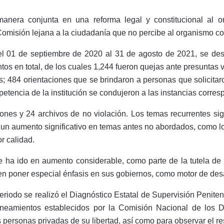
de manera conjunta en una reforma legal y constitucional al
 Comisión lejana a la ciudadanía que no percibe al organismo c
l 01 de septiembre de 2020 al 31 de agosto de 2021, se dest
ntos en total, de los cuales 1,244 fueron quejas ante presuntas
s; 484 orientaciones que se brindaron a personas que solicitar
etencia de la institución se condujeron a las instancias corre
nes y 24 archivos de no violación. Los temas recurrentes si
e un aumento significativo en temas antes no abordados, como lo
r calidad.
ue ha ido en aumento considerable, como parte de la tutela 
en poner especial énfasis en sus gobiernos, como motor de desa
riodo se realizó el Diagnóstico Estatal de Supervisión Peniten
lineamientos establecidos por la Comisión Nacional de los
s personas privadas de su libertad, así como para observar el 