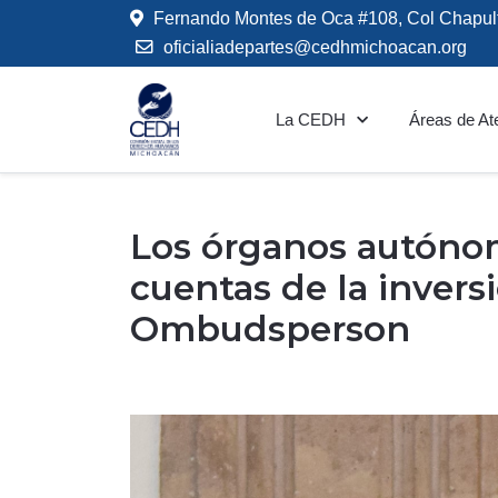
Fernando Montes de Oca #108, Col Chapul
oficialiadepartes@cedhmichoacan.org
La CEDH
Áreas de At
Los órganos autóno
cuentas de la invers
Ombudsperson