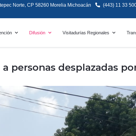
tepec Norte, CP 58260 Morelia Michoacán
(443) 11 33 50
ención
Difusión
Visitadurías Regionales
Tran
a personas desplazadas por 