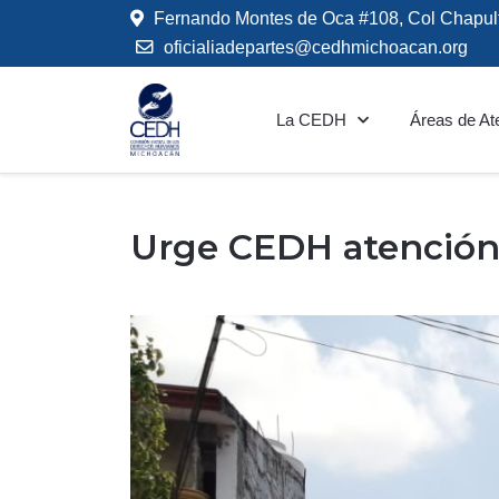
Fernando Montes de Oca #108, Col Chapul
oficialiadepartes@cedhmichoacan.org
La CEDH
Áreas de At
Urge CEDH atención 