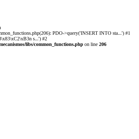
n
ommon_functions.php(206): PDO->query('INSERT INTO sta...') #1
\x83\xC2\xB3n s...') #2
mecanismos/libs/common_functions.php
on line
206