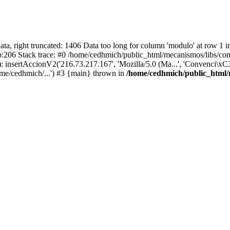
 right truncated: 1406 Data too long for column 'modulo' at row 1 i
:206 Stack trace: #0 /home/cedhmich/public_html/mecanismos/libs/c
nsertAccionV2('216.73.217.167', 'Mozilla/5.0 (Ma...', 'Convenci\xC3
me/cedhmich/...') #3 {main} thrown in
/home/cedhmich/public_html/