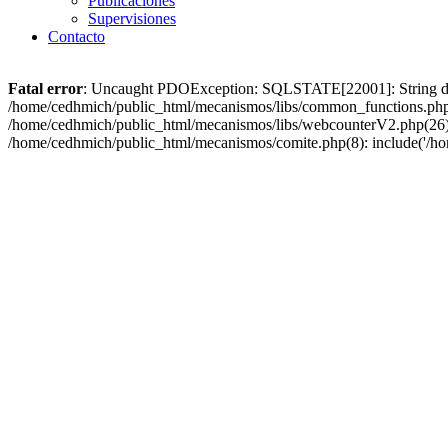
Publicaciones
Supervisiones
Contacto
Fatal error
: Uncaught PDOException: SQLSTATE[22001]: String data,
/home/cedhmich/public_html/mecanismos/libs/common_functions.php
/home/cedhmich/public_html/mecanismos/libs/webcounterV2.php(26): i
/home/cedhmich/public_html/mecanismos/comite.php(8): include('/ho