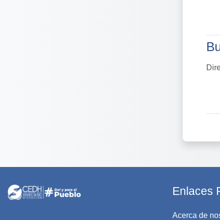
Bu
Bu
Dir
Enlaces 
Acerca de no