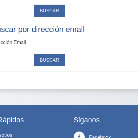
scar por dirección email
scar por dirección email
ección Email
Rápidos
Síganos
sotros
Facebook