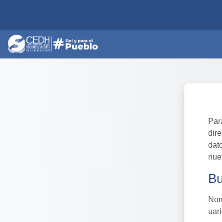
Saltar al contenido principal
Par
dir
dat
nue
Bu
Bu
Nom
uar