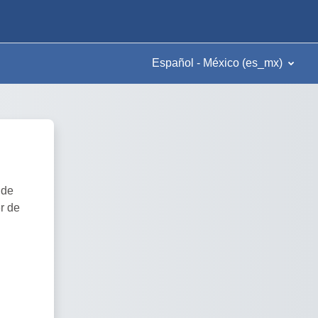
Español - México ‎(es_mx)‎
 de
r de