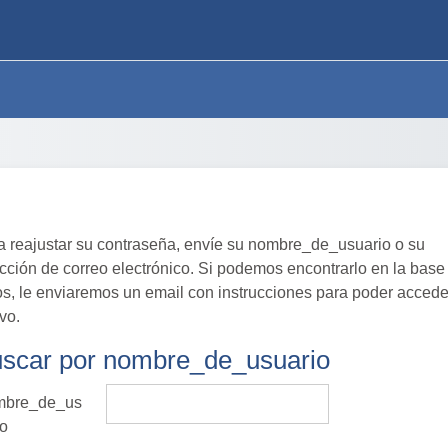
a reajustar su contraseña, envíe su nombre_de_usuario o su
ección de correo electrónico. Si podemos encontrarlo en la base
os, le enviaremos un email con instrucciones para poder accede
vo.
scar por nombre_de_usuario
scar por nombre_de_usuario
bre_de_us
io